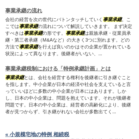
事業承継の流れ
会社の経営を次の世代にバトンタッチしていく
事業承継
。こ
こでは
事業承継
の流れについて解説していきます。 まず決定
すべきは
事業承継
の形です。
事業承継
は親族承継・従業員承
継・第三者承継（M&Aなど）の大きく3つに別れます。どの
方法で
事業承継
を行えば良いのかはその企業が置かれている
状況によって異なります。後継者がいない、...
事業承継税制における「特例承継計画」とは
事業承継
とは、会社を経営する権利を後継者に引き継ぐこと
を指します。中小企業が日本の経済や社会を支えていると言
っていいほどに多数の中小企業が日本にはあります。しか
し、日本の中小企業は、問題を抱えています。それが後継者
問題です。日本の中小企業は、経営者の高齢化により、後継
者が見つからず、引き継がれない会社が多数出てく...
« 小規模宅地の特例 相続税