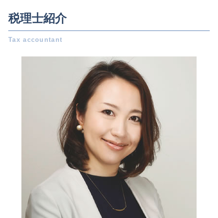
株式会社 設立 人数
税理士 顧問料
自益権 とは
事業承継 日進市 相談
起業 助成金
税理士紹介
修正 申告
贈与税 控除額
相続 稲沢市 税理士
会社設立 費用
青色申告 特別控除
相続税 対策
会社設立 日進市 相談
会社設立 必要書類
所得税 種類
公開 買い付け とは
会社設立 愛知県 相談
合同会社 定款
白色申告 必要書類
業務 提携
税務相談 稲沢市 税理士
年末調整 控除
脱税 とは
相続税 シミュレーション
税務相談 岐阜県 相談
起業 事業計画書
税務調査 法人
株式 譲渡 制限 会社
税務相談 岐阜県 税理士
資本金 基準
税務調査 個人事業主
会社設立 一宮市 相談
株式会社 設立費用
税務署 相談
会社設立 一宮市 税理士
新創業融資制度 必要書類
電子帳簿保存法 要件
税務相談 日進市 相談
会社設立 期間
決算書 とは
事業承継 一宮市 相談
税務書類 作成
税務相談 愛知県 相談
青色申告 とは
事業承継 愛知県 相談
確定申告 必要書類
税務相談 名古屋市 税理士
事業承継 一宮市 税理士
相続 日進市 税理士
税務相談 名古屋市 相談