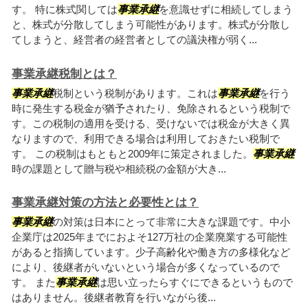
す。 特に株式関しては
事業承継
を意識せずに相続してしまう
と、株式が分散してしまう可能性があります。株式が分散し
てしまうと、経営者の経営者としての議決権が弱く...
事業承継税制とは？
事業承継
税制という税制があります。これは
事業承継
を行う
時に発生する税金が猶予されたり、免除されるという税制で
す。この税制の適用を受ける、受けないでは税金が大きく異
なりますので、利用できる場合は利用しておきたい税制で
す。 この税制はもともと2009年に策定されました。
事業承継
時の課題として贈与税や相続税の金額が大き...
事業承継対策の方法と必要性とは？
事業承継
の対策は日本にとって非常に大きな課題です。中小
企業庁は2025年までにおよそ127万社の企業廃業する可能性
があると指摘しています。少子高齢化や働き方の多様化など
により、後継者がいないという場合が多くなっているので
す。 また
事業承継
は思い立ったらすぐにできるというもので
はありません。後継者教育を行いながら後...