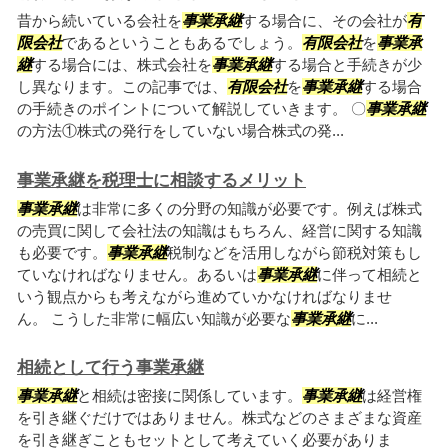
昔から続いている会社を
事業承継
する場合に、その会社が
有
限会社
であるということもあるでしょう。
有限会社
を
事業承
継
する場合には、株式会社を
事業承継
する場合と手続きが少
し異なります。この記事では、
有限会社
を
事業承継
する場合
の手続きのポイントについて解説していきます。 〇
事業承継
の方法①株式の発行をしていない場合株式の発...
事業承継を税理士に相談するメリット
事業承継
は非常に多くの分野の知識が必要です。例えば株式
の売買に関して会社法の知識はもちろん、経営に関する知識
も必要です。
事業承継
税制などを活用しながら節税対策もし
ていなければなりません。あるいは
事業承継
に伴って相続と
いう観点からも考えながら進めていかなければなりませ
ん。 こうした非常に幅広い知識が必要な
事業承継
に...
相続として行う事業承継
事業承継
と相続は密接に関係しています。
事業承継
は経営権
を引き継ぐだけではありません。株式などのさまざまな資産
を引き継ぎこともセットとして考えていく必要がありま