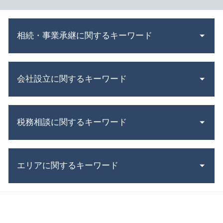
相続・事業承継に関するキーワード
相続 不動産 売却 確定 申告 必要書類
会社設立に関するキーワード
贈与税 申告 期限
吸収合併 契約 承継
共益権 とは
合同会社 資本金
会社 分割
税務相談に関するキーワード
会社設立 資本金
資本 提携
合同会社 株式会社 違い
遺言書 無効
法人設立 届出書
税務調査 サラリーマン
公正 証書 遺言
補助金 助成金 違い
エリアに関するキーワード
税務調査 時期
法定 相続分
年末調整 必要書類
青色 申告 条件
特別 受益
会社設立費用 経費
土地 譲渡所得
株式交換 わかりやすく
相続 日進市 相談
株式会社 設立 必要書類
法人税 節税
共同 相続人
事業承継 愛知県 税理士
会社設立 補助金
税金 時効
被相続人 とは
会社設立 稲沢市 相談