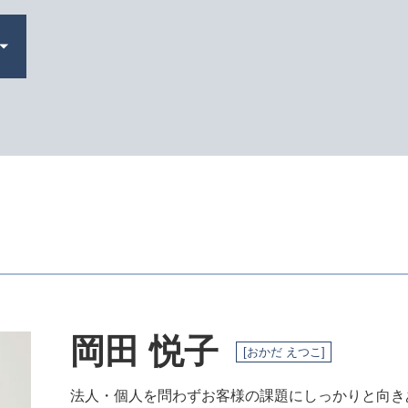
新創業融資制度 必要書類
電子 定款 代行
合同会社設立 必要書類
会社 資本金
定款 とは
定款 認証
合同会社 設立 流れ
合同会社 定款
会社設立 助成金
起業 補助金
法人化 メリット
合同会社 設立費用
株式会社 資本金
会社設立 税理士
岡田 悦子
会社設立 期間
[おかだ えつこ]
会社設立日 決め方
起業 事業計画書
法人・個人を問わずお客様の課題にしっかりと向き