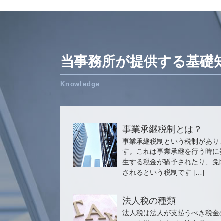
当事務所が提供する基礎
事業承継税制とは？
事業承継税制という税制があり
す。これは事業承継を行う時に
生する税金が猶予されたり、免
されるという税制です […]
法人税の種類
法人税は法人が支払うべき税金