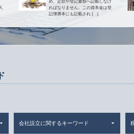
め、定款や登記書類へ記載しなけ
人
ればなりません。この資本金は登
記簿謄本にも記載され […]
ド
会社設立に関するキーワード