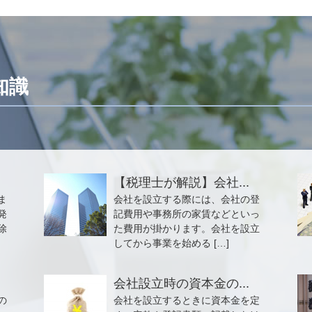
知識
【税理士が解説】会社...
ま
会社を設立する際には、会社の登
発
記費用や事務所の家賃などといっ
除
た費用が掛かります。会社を設立
してから事業を始める […]
会社設立時の資本金の...
の
会社を設立するときに資本金を定