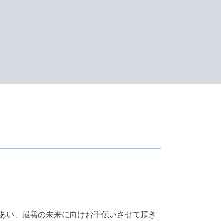
青色申告 期限
白色申告 控除額
脱税 とは
所得 控除
土地 譲渡所得
税務調査 とは
所得税 計算方法
青色申告 とは
所得税 扶養
青色 申告 法人
税務署 相談
税務代理権限証書 とは
確定申告 所得税
電子帳簿保存法 申請
決算書 書き方
所得税 申書
還付申告 期限
あい、最善の未来に向けお手伝いさせて頂き