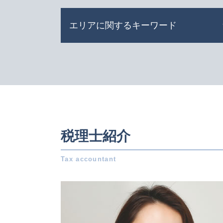
不動産 相続税
エリアに関するキーワード
相続 財産
遺産相続 期限
土地 相続税
事業承継 岐阜県 相談
株式交換 わかりやすく
事業承継 名古屋市 税理士
事業 譲渡 とは
事業承継 日進市 税理士
事業譲渡 従業員
相続 日進市 相談
吸収 合併 とは
相続 名古屋市 相談
法定 相続分
会社設立 一宮市 税理士
相続税 非課税
会社設立 岐阜県 相談
税理士紹介
相続税 計算 土地
相続 一宮市 税理士
公開 買い付け とは
税務相談 稲沢市 税理士
有限会社 事業承継
税務相談 名古屋市 相談
資本 提携
相続 三重県 相談
株式 譲渡 制限 会社
事業承継 岐阜県 税理士
公正 証書 遺言
会社設立 愛知県 税理士
企業 提携
事業承継 三重県 税理士