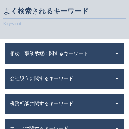
よく検索されるキーワード
相続・事業承継に関するキーワード
代襲 相続
会社設立に関するキーワード
相続 放棄
m & a とは
共益権 とは
会社設立費用 経費
公開 買い付け とは
税務相談に関するキーワード
株式会社 設立費用
株式 譲渡 とは
定款 認証
相続 必要書類
資金調達 方法
確定申告 費用
不動産 相続税
合同会社設立 必要書類
エリアに関するキーワード