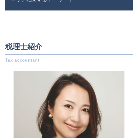
税務調査 何を調べる 個人事業主
抵当権設定 登記
会社 資本金
所得税 納付期限
特別 決議
会社設立 必要書類
会社 節税
遺産相続 期限
相続 愛知県 相談
電子 定款
税務調査 対象
遺言書 無効
会社設立 名古屋市 相談
資本金 基準
記帳 義務
m&a 事業承継
相続 愛知県 税理士
定款 とは
確定申告 時期
中小企業庁 事業承継
税務相談 三重県 相談
株式会社 設立 条件
税理士紹介
会社 税金
株式 譲渡 制限 会社
事業承継 名古屋市 相談
会社設立 補助金
税務調査 法人
遺留分減殺請求権 とは
税務相談 名古屋市 相談
合同会社 資本金
税務調査 期間
連帯保証人 相続
事業承継 稲沢市 相談
合同会社 定款
還付申告 必要書類
有限会社 事業承継
会社設立 日進市 税理士
年末調整 いつ
所得税 計算方法
議決権 とは
相続 三重県 税理士
会社設立 税務署
所得税 いくらから
事業 承継
相続 稲沢市 税理士
株式会社 設立 必要書類
税理士 顧問料
相続 岐阜県 相談
法人 税金 種類
決算 申告 期限
事業承継 岐阜県 相談
会社設立 期間
決算書 書き方
事業承継 日進市 税理士
会社設立 費用
税務調査 個人
会社設立 一宮市 相談
税務調査 サラリーマン
事業承継 稲沢市 税理士
税理士 顧問
事業承継 三重県 相談