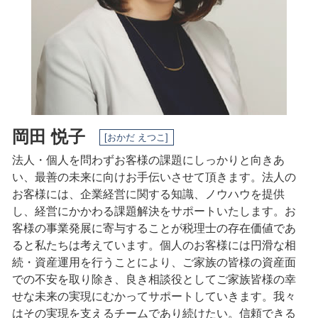
電子帳簿保存法 要件
事業承継 一宮市 相談
事業承継 日進市 相談
会社設立 愛知県 税理士
税務相談 三重県 税理士
岡田 悦子
[おかだ えつこ]
法人・個人を問わずお客様の課題にしっかりと向きあ
い、最善の未来に向けお手伝いさせて頂きます。法人の
お客様には、企業経営に関する知識、ノウハウを提供
し、経営にかかわる課題解決をサポートいたします。
お
客様の事業発展に寄与することが税理士の存在価値であ
ると私たちは考えています。
個人のお客様には円滑な相
続・資産運用を行うことにより、ご家族の皆様の資産面
での不安を取り除き、良き相談役としてご家族皆様の幸
せな未来の実現にむかってサポートしていきます。
我々
はその実現を支えるチームであり続けたい。
信頼できる