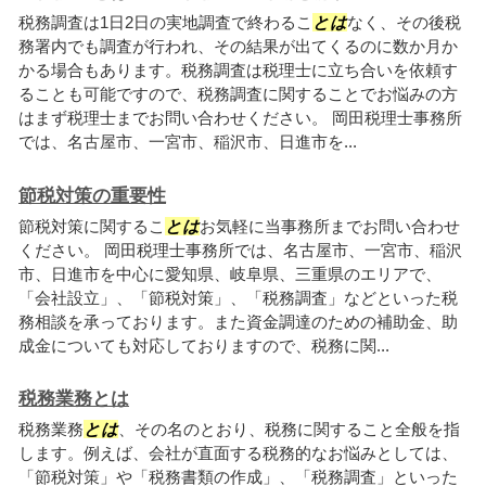
税務調査は1日2日の実地調査で終わるこ
とは
なく、その後税
務署内でも調査が行われ、その結果が出てくるのに数か月か
かる場合もあります。税務調査は税理士に立ち合いを依頼す
ることも可能ですので、税務調査に関することでお悩みの方
はまず税理士までお問い合わせください。 岡田税理士事務所
では、名古屋市、一宮市、稲沢市、日進市を...
節税対策の重要性
節税対策に関するこ
とは
お気軽に当事務所までお問い合わせ
ください。 岡田税理士事務所では、名古屋市、一宮市、稲沢
市、日進市を中心に愛知県、岐阜県、三重県のエリアで、
「会社設立」、「節税対策」、「税務調査」などといった税
務相談を承っております。また資金調達のための補助金、助
成金についても対応しておりますので、税務に関...
税務業務とは
税務業務
とは
、その名のとおり、税務に関すること全般を指
します。例えば、会社が直面する税務的なお悩みとしては、
「節税対策」や「税務書類の作成」、「税務調査」といった