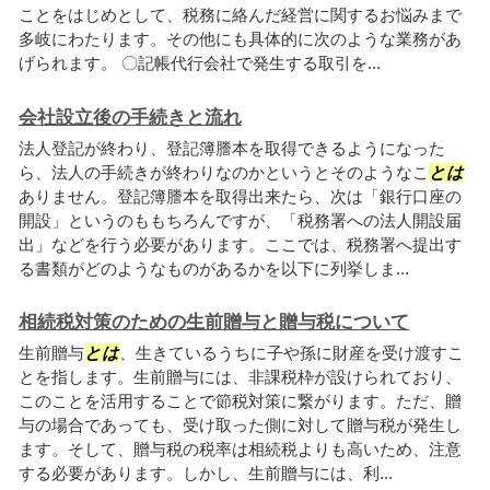
ことをはじめとして、税務に絡んだ経営に関するお悩みまで
多岐にわたります。その他にも具体的に次のような業務があ
げられます。 〇記帳代行会社で発生する取引を...
会社設立後の手続きと流れ
法人登記が終わり、登記簿謄本を取得できるようになった
ら、法人の手続きが終わりなのかというとそのようなこ
とは
ありません。登記簿謄本を取得出来たら、次は「銀行口座の
開設」というのももちろんですが、「税務署への法人開設届
出」などを行う必要があります。ここでは、税務署へ提出す
る書類がどのようなものがあるかを以下に列挙しま...
相続税対策のための生前贈与と贈与税について
生前贈与
とは
、生きているうちに子や孫に財産を受け渡すこ
とを指します。生前贈与には、非課税枠が設けられており、
このことを活用することで節税対策に繋がります。ただ、贈
与の場合であっても、受け取った側に対して贈与税が発生し
ます。そして、贈与税の税率は相続税よりも高いため、注意
する必要があります。しかし、生前贈与には、利...