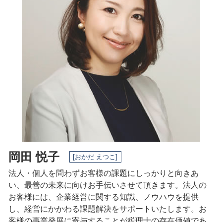
税務調査 期間
相続 名古屋市 税理士
会社設立日 決め方
税務署 相談
税務相談 日進市 相談
会社設立 期間
確定申告 満期保険金
事業承継 愛知県 税理士
税務署 密告
事業承継 一宮市 税理士
電子帳簿保存法 申請
事業承継 三重県 相談
土地 譲渡所得
税務相談 三重県 税理士
事業承継 愛知県 相談
事業承継 名古屋市 税理士
相続 愛知県 相談
岡田 悦子
[おかだ えつこ]
法人・個人を問わずお客様の課題にしっかりと向きあ
い、最善の未来に向けお手伝いさせて頂きます。法人の
お客様には、企業経営に関する知識、ノウハウを提供
し、経営にかかわる課題解決をサポートいたします。
お
客様の事業発展に寄与することが税理士の存在価値であ