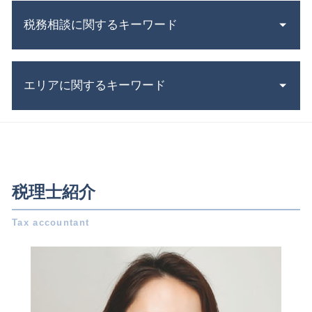
相続 財産
資本金 基準
資本 提携
税務相談に関するキーワード
新創業融資制度 必要書類
共同 相続人
株式会社 設立 メリット
被相続人 とは
合同会社設立 必要書類
所得税 申書
有限会社 事業承継
個人事業主 から 法人化
エリアに関するキーワード
税理士 顧問契約
遺言書 無効
補助金 助成金 違い
確定申告 流れ
遺産相続 期限
補助金 交付申請書
税務調査 サラリーマン
不動産 登記 住所 変更
相続 三重県 相談
会社設立 助成金
税務調査 反面調査
相続税 非課税
会社設立 一宮市 相談
株式会社 資本金
白色申告 控除額
不動産 相続税
相続 日進市 税理士
起業 事業計画書
会社 税金
持株会社 メリット
税務相談 日進市 税理士
合同会社 株式会社 違い
税理士紹介
青色 申告 条件
相続 確定申告
税務相談 岐阜県 相談
会社設立 流れ
税金 時効
小規模宅地の特例 とは
事業承継 一宮市 相談
年末調整 必要書類
決算 申告 期限
会社分割 吸収
税務相談 一宮市 税理士
合同 会社 とは
税務調査 とは
相続税 対策
税務相談 稲沢市 相談
会社設立 資本金
会計帳簿 とは
相続税 評価額 土地
事業承継 岐阜県 相談
増資 手続き
確定申告書 作成
共益権 とは
税務相談 稲沢市 税理士
電子 定款
所得 控除
税務相談 岐阜県 税理士
年末調整 いつ