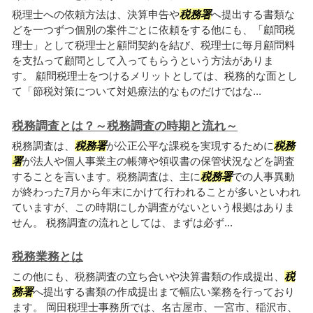
税理士への依頼方法は、決算申告や
税務署
へ提出する書類な
どを一つずつ個別の案件ごとに依頼をする他にも、「顧問税
理士」として税理士と顧問契約を結び、税理士に毎月顧問料
を支払って顧問として入ってもらうという方法がありま
す。 顧問税理士をつけるメリットとしては、税務的な面とし
て「節税対策について対処療法的なものだけではな...
税務調査とは？～税務調査の時期と流れ～
税務調査は、
税務署
が公正公平な課税を実現するために
税務
署
が法人や個人事業主の帳簿や領収書の保管状況などを調査
することを言います。税務調査は、主に
税務署
での人事異動
が終わった7月から年末にかけて行われることが多いといわれ
ていますが、この時期にしか調査がないという根拠はありま
せん。 税務調査の流れとしては、まずは必ず...
税務業務とは
この他にも、税務調査の立ち合いや決算書類の作成提出、
税
務署
へ提出する書類の作成提出まで幅広い業務を行っており
ます。 岡田税理士事務所では、名古屋市、一宮市、稲沢市、