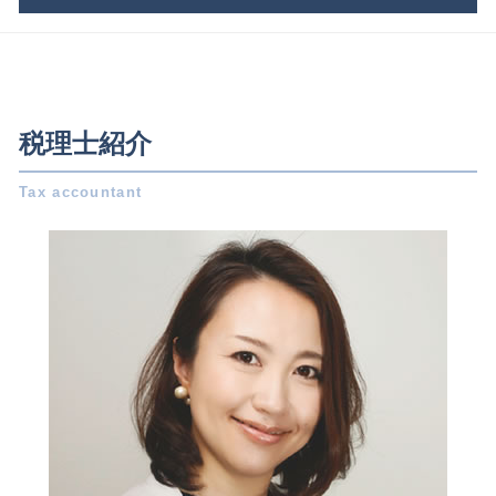
記帳 義務
相続 基礎 控除
合同会社設立 必要書類
節税対策 個人事業主
有限会社 事業承継
会社設立 三重県 相談
合同会社 設立 流れ
所得税 計算方法
相続税 いくらから
税務相談 岐阜県 相談
合同会社 定款
税務調査 対象
相続 財産
税務相談 三重県 相談
会社設立 税理士
確定申告 満期保険金
吸収合併 契約 承継
事業承継 稲沢市 相談
年末調整 控除
税理士紹介
法人税 節税
小規模宅地の特例 要件
会社設立 稲沢市 税理士
年末調整 計算
税理士 顧問料
事業 承継
事業承継 三重県 相談
株式会社 設立 条件
所得税 申書
自社株買い メリット デメリット
税務相談 名古屋市 税理士
資本金 基準
会計帳簿 とは
遺産分割協議書 とは
会社設立 名古屋市 税理士
会社設立 自分で
決算 申告 期限
贈与税 申告 必要書類
相続 稲沢市 税理士
株式会社 設立 必要書類
修正 申告
企業 提携
事業承継 日進市 税理士
個人事業主 から 法人化
税理士 顧問契約
会社設立 岐阜県 相談
法人設立 届出書
脱税 とは
相続 愛知県 税理士
株式会社 設立 人数
還付申告 必要書類
相続 岐阜県 税理士
発起 設立
青色申告 特別控除
会社設立 名古屋市 相談
青色申告 とは
会社設立 愛知県 相談
税務調査 個人
税務相談 名古屋市 相談
節税 対策
会社設立 愛知県 税理士