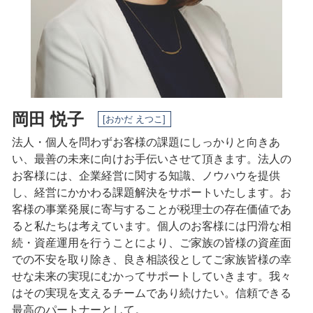
相続 日進市 相談
相続 三重県 税理士
相続 三重県 相談
岡田 悦子
[おかだ えつこ]
法人・個人を問わずお客様の課題にしっかりと向きあ
い、最善の未来に向けお手伝いさせて頂きます。法人の
お客様には、企業経営に関する知識、ノウハウを提供
し、経営にかかわる課題解決をサポートいたします。
お
客様の事業発展に寄与することが税理士の存在価値であ
ると私たちは考えています。
個人のお客様には円滑な相
続・資産運用を行うことにより、ご家族の皆様の資産面
での不安を取り除き、良き相談役としてご家族皆様の幸
せな未来の実現にむかってサポートしていきます。
我々
はその実現を支えるチームであり続けたい。
信頼できる
最高のパートナーとして。