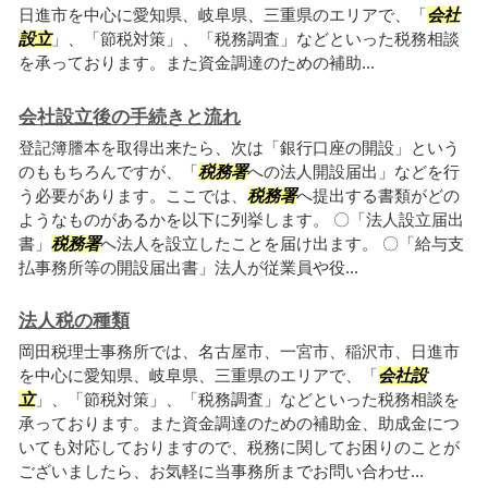
日進市を中心に愛知県、岐阜県、三重県のエリアで、「
会社
設立
」、「節税対策」、「税務調査」などといった税務相談
を承っております。また資金調達のための補助...
会社設立後の手続きと流れ
登記簿謄本を取得出来たら、次は「銀行口座の開設」という
のももちろんですが、「
税務署
への法人開設届出」などを行
う必要があります。ここでは、
税務署
へ提出する書類がどの
ようなものがあるかを以下に列挙します。 〇「法人設立届出
書」
税務署
へ法人を設立したことを届け出ます。 〇「給与支
払事務所等の開設届出書」法人が従業員や役...
法人税の種類
岡田税理士事務所では、名古屋市、一宮市、稲沢市、日進市
を中心に愛知県、岐阜県、三重県のエリアで、「
会社設
立
」、「節税対策」、「税務調査」などといった税務相談を
承っております。また資金調達のための補助金、助成金につ
いても対応しておりますので、税務に関してお困りのことが
ございましたら、お気軽に当事務所までお問い合わせ...