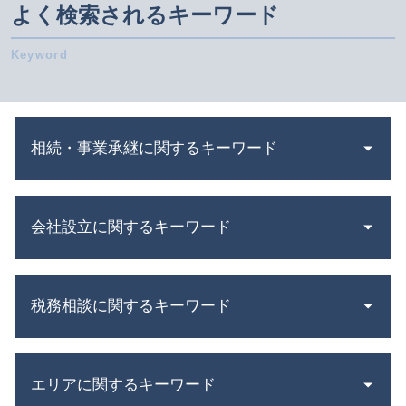
よく検索されるキーワード
相続・事業承継に関するキーワード
相続 範囲
会社設立に関するキーワード
相続税 非課税
事業 譲渡 とは
相続 税率
新創業融資制度 必要書類
株式交換 わかりやすく
税務相談に関するキーワード
電子 定款 代行
みなし 相続 財産 とは
年末調整 いつ
業務 提携
会社設立 個人事業主
更正の請求 とは
相続税 基礎控除
合同会社 設立費用
エリアに関するキーワード
青色申告 決算書 書き方
抵当権設定 登記
助成金 制度