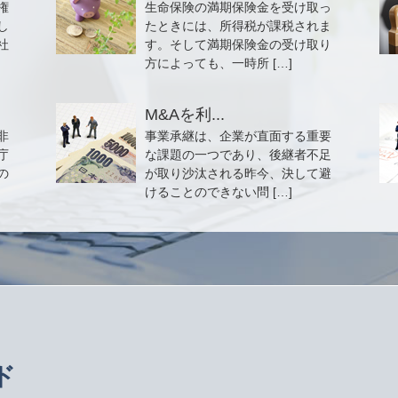
権
生命保険の満期保険金を受け取っ
し
たときには、所得税が課税されま
社
す。そして満期保険金の受け取り
方によっても、一時所 […]
M&Aを利...
非
事業承継は、企業が直面する重要
庁
な課題の一つであり、後継者不足
の
が取り沙汰される昨今、決して避
けることのできない問 […]
ド