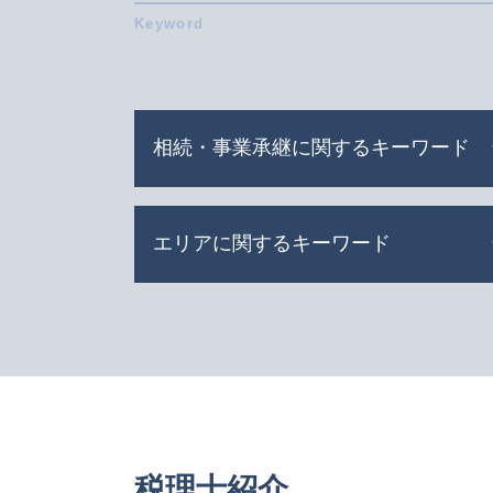
相続・事業承継に関するキーワード
m&a 事業承継
エリアに関するキーワード
相続税 いくらから
死亡保険金 相続税
会社 分割
事業承継 日進市 相談
吸収 合併 とは
相続 愛知県 相談
相続 債務
相続 稲沢市 相談
資本 提携
事業承継 名古屋市 税理士
遺言書 効力 期間
税務相談 岐阜県 相談
連帯保証人 相続
事業承継 三重県 税理士
贈与税 申告 期限
税務相談 一宮市 税理士
税理士紹介