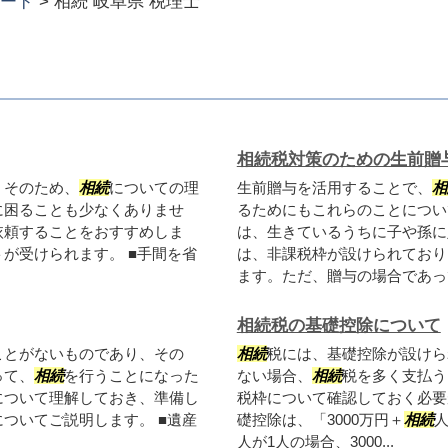
ード
>
相続 岐阜県 税理士
相続税対策のための生前贈
。そのため、
相続
についての理
生前贈与を活用することで、
相
に困ることも少なくありませ
るためにもこれらのことについ
依頼することをおすすめしま
は、生きているうちに子や孫に
が受けられます。 ■手間を省
は、非課税枠が設けられており
ます。ただ、贈与の場合であって
相続税の基礎控除について
ことがないものであり、その
相続
税には、基礎控除が設けら
って、
相続
を行うことになった
ない場合、
相続
税を多く支払う
について理解しておき、準備し
税枠について確認しておく必要
についてご説明します。 ■遺産
礎控除は、「3000万円＋
相続
人
人が1人の場合、3000...