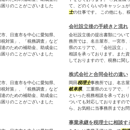
お困りのことがございました
て、どのくらいのキャッシュが
士
の仕事です。 この他にも、税務
会社設立後の手続きと流れ
沢市、日進市を中心に愛知県、
会社設立後の提出書類について
節税対策」、「税務調査」など
務所では、名古屋市、一宮市、
調達のための補助金、助成金に
県のエリアで、「会社設立」、
お困りのことがございました
相談を承っております。また資
しておりますので、税務に関して
株式会社と合同会社の違い
沢市、日進市を中心に愛知県、
岡田
税理士
事務所では、名古屋
節税対策」、「税務調査」など
岐阜県
、三重県のエリアで、「
調達のための補助金、助成金に
といった税務相談を承っており
お困りのことがございました
ついても対応しておりますので
ら、お気軽に当事務所までお問い
事業承継を税理士に相談す