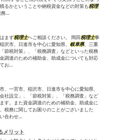
残るかということや納税資金などの対策も
税理
...
はまず
税理士
へご相談ください。 岡田
税理士
事
稲沢市、日進市を中心に愛知県、
岐阜県
、三重
「節税対策」、「税務調査」などといった税務
金調達のための補助金、助成金についても対応
お...
市、一宮市、稲沢市、日進市を中心に愛知県、
会社設立」、「節税対策」、「税務調査」など
ます。また資金調達のための補助金、助成金に
、税務に関してお困りのことがございました
合わせ...
るメリット