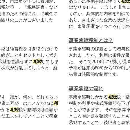
沢市、日進市を中心に愛知県、
あるいは事業承継に伴って
相続
節税対策」、「税務調査」など
ばなりません。 こうした非常
調達のための補助金、助成金に
くのか、具体的な内容を相談で
お困りのことがございました
あり、さまざまな企業の状況を
に、事業承継をいつごろ行うのが.
事業承継税制とは？
承継は経営権を引き継ぐだけで
事業承継時の課題として贈与税
き継ぎこともセットとして考え
されましたが、利用の条件が厳
承継を意識せずに
相続
してしま
た。 そこで2018年に税制が
。株式が分散してしまうと、経
予率が従来の80％から100％
措置は時限的な制度です。
事業承継の流れ
です。誰が、何を、どれくらい
事業承継時にかかる
相続
税・贈
健康に万が一のことがあれば
相
税制の利用や株式評価額を下げ
かかる
相続
税や贈与税は金額が
ことができます。 その他事業
うな工夫をしていくことで税金
ところや課題を確認することも
承継することで、後継者も事業が