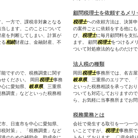
顧問税理士を依頼するメリ
す。一方で、課税非対象となる
税理士
への依頼方法は、決算申
該当します。このことについて
の案件ごとに依頼をする他にも
財産を判断してしまい、計算が
び、
税理士
に毎月顧問料を支払
なる
相続
財産は、金融財産、不
ます。 顧問
税理士
をつけるメ
ついて対処療法的なものだけでは
法人税の種類
可能ですので、税務調査に関す
岡田
税理士
事務所では、名古屋
せください。 岡田
税理士
事務
岐阜県
、三重県のエリアで、「
中心に愛知県、
岐阜県
、三重県
といった税務相談を承っており
税務調査」などといった税務相
ついても対応しておりますので
ら、お気軽に当事務所までお問い
税務業務とは
沢市、日進市を中心に愛知県、
会社で発生する取引を一つ一つ
節税対策」、「税務調査」など
いことですが、
税理士
事務所で
調達のための補助金、助成金に
トをしております。 〇資金繰