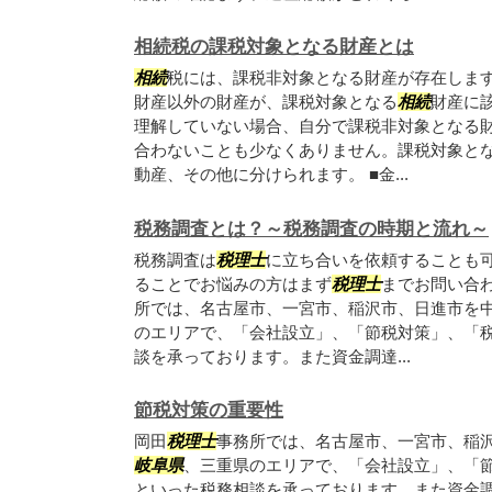
相続税の課税対象となる財産とは
相続
税には、課税非対象となる財産が存在しま
財産以外の財産が、課税対象となる
相続
財産に
理解していない場合、自分で課税非対象となる
合わないことも少なくありません。課税対象と
動産、その他に分けられます。 ■金...
税務調査とは？～税務調査の時期と流れ～
税務調査は
税理士
に立ち合いを依頼することも
ることでお悩みの方はまず
税理士
までお問い合わ
所では、名古屋市、一宮市、稲沢市、日進市を
のエリアで、「会社設立」、「節税対策」、「
談を承っております。また資金調達...
節税対策の重要性
岡田
税理士
事務所では、名古屋市、一宮市、稲
岐阜県
、三重県のエリアで、「会社設立」、「
といった税務相談を承っております。また資金