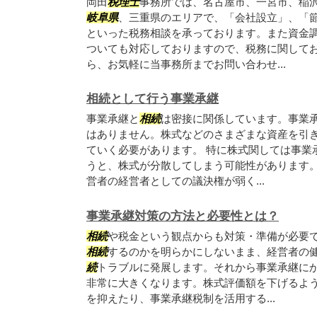
岡田
税理士
事務所では、名古屋市、一宮市、稲
岐阜県
、三重県のエリアで、「会社設立」、「
といった税務相談を承っております。また資金
ついても対応しておりますので、税務に関して
ら、お気軽に当事務所までお問い合わせ...
相続として行う事業承継
事業承継と
相続
は密接に関係しています。事業
はありません。株式などのさまざまな資産を引
ていく必要があります。 特に株式関しては事業
うと、株式が分散してしまう可能性があります
営者の経営者としての議決権が弱く...
事業承継対策の方法と必要性とは？
相続
や税金という観点からも対策・準備が必要
相続
するのかを明らかにしないまま、経営者の
続
トラブルに発展します。それから事業承継に
非常に大きくなります。株式評価額を下げるよ
を抑えたり、事業承継税制を活用する...