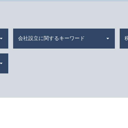
会社設立に関するキーワード
合同会社 設立費用
会社 資本金
会社設立 補助金
株式会社 資本金
合同 会社 とは
会社設立日 決め方
株式会社 設立 人数
会社設立 税理士
法人 税金 納付方法
株式会社 設立 必要書類