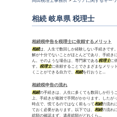
岡田税理士事務所
>
エリアに関するキーワ
相続 岐阜県 税理士
相続税申告を税理士に依頼するメリット
相続
は、人生で数回しか経験しない手続きです
解が十分でないことがほとんどであり、手続き
ん。そのような場合は、専門家である
税理士
に
す。
税理士
に依頼することでさまざまなメリット
くことができる自力で、
相続
を行おうと...
相続税申告の流れ
相続
の手続きは、人生に多くても数回しか行う
上、手続きが複雑で手間がかかります。したが
時点で、慌てるのではなく前もって
相続
の流れ
ておく必要があります。以下では、
相続
の流れ
総額の確認まず、遺産総額がどれくら...