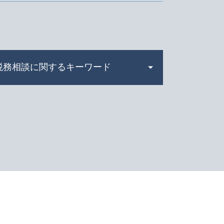
税務相談に関するキーワード
会社 節税
所得税 種類
税金 時効
税務調査 反面調査
税務調査 時期
確定申告書 作成
決算書 とは
税務調査 流れ
会計帳簿 とは
脱税 とは