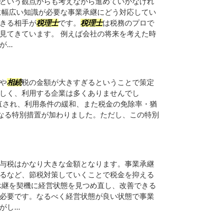
という観点からも考えながら進めていかなけれ
に幅広い知識が必要な事業承継にどう対応してい
きる相手が
税理士
です。
税理士
は税務のプロで
見てきています。 例えば会社の将来を考えた時
..
や
相続
税の金額が大きすぎるということで策定
しく、利用する企業は多くありませんでし
見直され、利用条件の緩和、また税金の免除率・猶
になる特別措置が加わりました。ただし、この特別
与税はかなり大きな金額となります。事業承継
るなど、節税対策していくことで税金を抑える
承継を契機に経営状態を見つめ直し、改善できる
必要です。なるべく経営状態が良い状態で事業
し...