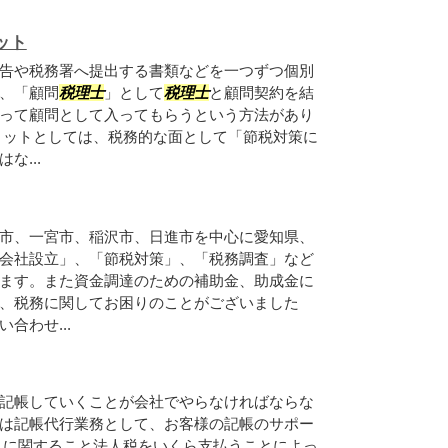
ット
告や税務署へ提出する書類などを一つずつ個別
、「顧問
税理士
」として
税理士
と顧問契約を結
って顧問として入ってもらうという方法があり
リットとしては、税務的な面として「節税対策に
な...
市、一宮市、稲沢市、日進市を中心に愛知県、
会社設立」、「節税対策」、「税務調査」など
ます。また資金調達のための補助金、助成金に
、税務に関してお困りのことがございました
合わせ...
記帳していくことが会社でやらなければならな
は記帳代行業務として、お客様の記帳のサポー
りに関すること法人税をいくら支払うことによっ