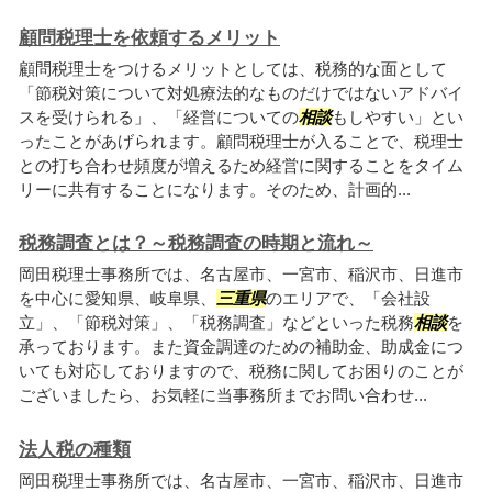
顧問税理士を依頼するメリット
顧問税理士をつけるメリットとしては、税務的な面として
「節税対策について対処療法的なものだけではないアドバイ
スを受けられる」、「経営についての
相談
もしやすい」とい
ったことがあげられます。顧問税理士が入ることで、税理士
との打ち合わせ頻度が増えるため経営に関することをタイム
リーに共有することになります。そのため、計画的...
税務調査とは？～税務調査の時期と流れ～
岡田税理士事務所では、名古屋市、一宮市、稲沢市、日進市
を中心に愛知県、岐阜県、
三重県
のエリアで、「会社設
立」、「節税対策」、「税務調査」などといった税務
相談
を
承っております。また資金調達のための補助金、助成金につ
いても対応しておりますので、税務に関してお困りのことが
ございましたら、お気軽に当事務所までお問い合わせ...
法人税の種類
岡田税理士事務所では、名古屋市、一宮市、稲沢市、日進市