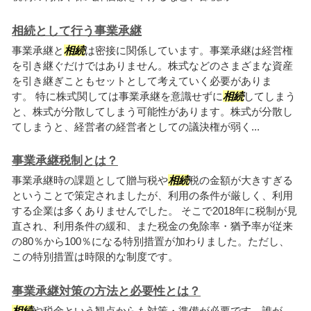
相続として行う事業承継
事業承継と
相続
は密接に関係しています。事業承継は経営権
を引き継ぐだけではありません。株式などのさまざまな資産
を引き継ぎこともセットとして考えていく必要がありま
す。 特に株式関しては事業承継を意識せずに
相続
してしまう
と、株式が分散してしまう可能性があります。株式が分散し
てしまうと、経営者の経営者としての議決権が弱く...
事業承継税制とは？
事業承継時の課題として贈与税や
相続
税の金額が大きすぎる
ということで策定されましたが、利用の条件が厳しく、利用
する企業は多くありませんでした。 そこで2018年に税制が見
直され、利用条件の緩和、また税金の免除率・猶予率が従来
の80％から100％になる特別措置が加わりました。ただし、
この特別措置は時限的な制度です。
事業承継対策の方法と必要性とは？
相続
や税金という観点からも対策・準備が必要です。誰が、