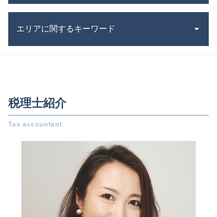
株式会社 資本金
株式交換 わかりやすく
年末調整 計算
青色申告と白色申告 違い
相続税 シミュレーション
株式会社設立 流れ
エリアに関するキーワード
法人税 赤字
死亡保険金 相続税
合同会社 資本金
青色申告 経費
連帯保証人 相続
定款 とは
電子帳簿保存法 申請
遺言書 無効
税務相談 岐阜県 相談
会社 資本金
税務調査 とは
遺留分減殺請求権 とは
事業承継 愛知県 税理士
会社設立 自分で
税理士 顧問料 相場
相続 基礎 控除
税務相談 稲沢市 相談
合同会社 株式会社 違い
会社 税金
相続税 対象
事業承継 稲沢市 税理士
会社設立 期間
税理士紹介
法人 節税
相続 債務
会社設立 日進市 相談
会社設立 流れ
青色申告 決算書
相続 必要書類
事業承継 稲沢市 相談
助成金 制度
税務調査 時期
遺言書 効力 期間
事業承継 三重県 相談
起業 事業計画書
税理士 顧問契約
相続税 対策
相続 日進市 税理士
会社設立 税務署
税務署 密告
株式 譲渡 契約書 とは
相続 名古屋市 税理士
合同会社 定款
会社 節税
贈与税 計算
相続 三重県 相談
法人 税金 納付方法
所得 控除
税務相談 名古屋市 税理士
法人設立 届出書
所得税 申書
会社設立 岐阜県 相談
会社設立 助成金
決算書 とは
事業承継 名古屋市 税理士
会社設立 個人事業主
青色申告 決算書 書き方