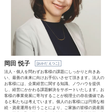
税務相談 稲沢市 税理士
所得税 扶養
税務相談 愛知県 相談
所得税 納付期限
会社設立 名古屋市 相談
決算書 書き方
事業承継 岐阜県 税理士
相続 岐阜県 税理士
税務相談 愛知県 税理士
会社設立 稲沢市 税理士
岡田 悦子
[おかだ えつこ]
法人・個人を問わずお客様の課題にしっかりと向きあ
い、最善の未来に向けお手伝いさせて頂きます。法人の
お客様には、企業経営に関する知識、ノウハウを提供
し、経営にかかわる課題解決をサポートいたします。
お
客様の事業発展に寄与することが税理士の存在価値であ
ると私たちは考えています。
個人のお客様には円滑な相
続・資産運用を行うことにより、ご家族の皆様の資産面