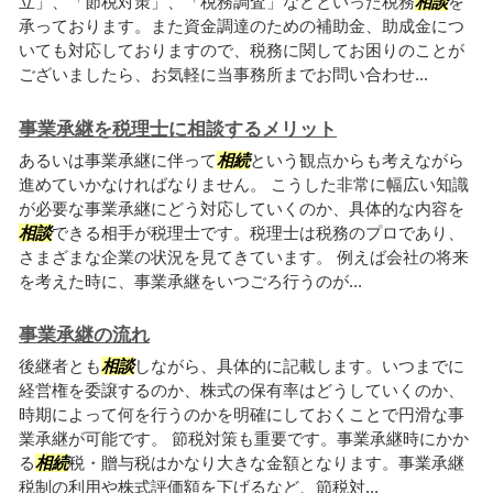
立」、「節税対策」、「税務調査」などといった税務
相談
を
承っております。また資金調達のための補助金、助成金につ
いても対応しておりますので、税務に関してお困りのことが
ございましたら、お気軽に当事務所までお問い合わせ...
事業承継を税理士に相談するメリット
あるいは事業承継に伴って
相続
という観点からも考えながら
進めていかなければなりません。 こうした非常に幅広い知識
が必要な事業承継にどう対応していくのか、具体的な内容を
相談
できる相手が税理士です。税理士は税務のプロであり、
さまざまな企業の状況を見てきています。 例えば会社の将来
を考えた時に、事業承継をいつごろ行うのが...
事業承継の流れ
後継者とも
相談
しながら、具体的に記載します。いつまでに
経営権を委譲するのか、株式の保有率はどうしていくのか、
時期によって何を行うのかを明確にしておくことで円滑な事
業承継が可能です。 節税対策も重要です。事業承継時にかか
る
相続
税・贈与税はかなり大きな金額となります。事業承継
税制の利用や株式評価額を下げるなど、節税対...