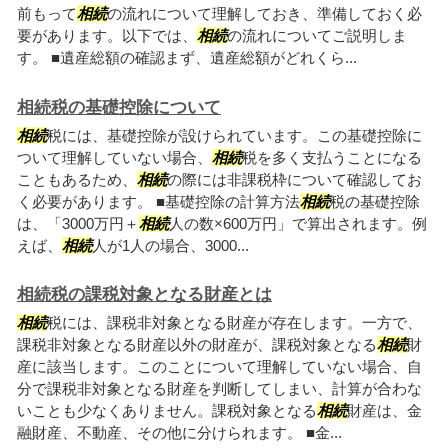
前もって
相続
の流れについて理解しておき、準備しておく必
要があります。以下では、
相続
の流れについてご説明しま
す。 ■遺産総額の確認まず、遺産総額がどれくら...
相続税の基礎控除について
相続
税には、基礎控除が設けられています。この基礎控除に
ついて理解していない場合、
相続
税を多く支払うことになる
こともあるため、
相続
の際には非課税枠について確認してお
く必要があります。 ■基礎控除の計算方法
相続
税の基礎控除
は、「3000万円＋
相続
人の数×600万円」で算出されます。例
えば、
相続
人が1人の場合、3000...
相続税の課税対象となる財産とは
相続
税には、課税非対象となる財産が存在します。一方で、
課税非対象となる財産以外の財産が、課税対象となる
相続
財
産に該当します。このことについて理解していない場合、自
分で課税非対象となる財産を判断してしまい、計算が合わな
いことも少なくありません。課税対象となる
相続
財産は、金
融財産、不動産、その他に分けられます。 ■金...