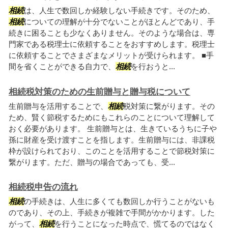
相続
は、人生で数回しか経験しない手続きです。そのため、
相続
についての理解が十分でないことがほとんどであり、手
続きに困ることも少なくありません。そのような場合は、専
門家である税理士に依頼することをおすすめします。税理士
に依頼することでさまざまなメリットが受けられます。 ■手
間を省くことができる自力で、
相続
を行おうと...
相続税対策のための生前贈与と贈与税について
生前贈与を活用することで、
相続
税対策に繋がります。その
ため、賢く節税するためにもこれらのことについて理解して
おく必要があります。 生前贈与とは、生きているうちに子や
孫に財産を受け渡すことを指します。生前贈与には、非課税
枠が設けられており、このことを活用することで節税対策に
繋がります。ただ、贈与の場合であっても、受...
相続税申告の流れ
相続
の手続きは、人生に多くても数回しか行うことがないも
のであり、その上、手続きが複雑で手間がかかります。した
がって、
相続
を行うことになった時点で、慌てるのではなく