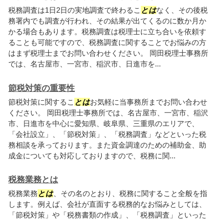
税務調査は1日2日の実地調査で終わるこ
とは
なく、その後税
務署内でも調査が行われ、その結果が出てくるのに数か月か
かる場合もあります。税務調査は税理士に立ち合いを依頼す
ることも可能ですので、税務調査に関することでお悩みの方
はまず税理士までお問い合わせください。 岡田税理士事務所
では、名古屋市、一宮市、稲沢市、日進市を...
節税対策の重要性
節税対策に関するこ
とは
お気軽に当事務所までお問い合わせ
ください。 岡田税理士事務所では、名古屋市、一宮市、稲沢
市、日進市を中心に愛知県、岐阜県、三重県のエリアで、
「会社設立」、「節税対策」、「税務調査」などといった税
務相談を承っております。また資金調達のための補助金、助
成金についても対応しておりますので、税務に関...
税務業務とは
税務業務
とは
、その名のとおり、税務に関すること全般を指
します。例えば、会社が直面する税務的なお悩みとしては、
「節税対策」や「税務書類の作成」、「税務調査」といった