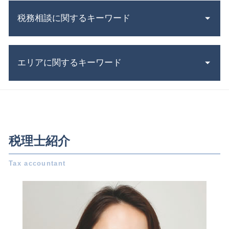
小規模宅地の特例 要件
合同会社 設立費用
株式 交換
税務相談に関するキーワード
株式会社 設立 人数
贈与税 対策
会社設立後 手続き
議決権 とは
節税対策 法人
税務書類 作成
事業 譲渡 契約書 とは
定款 とは
エリアに関するキーワード
節税 対策
連帯保証人 相続
年末調整 控除
税理士 顧問
みなし 相続 財産 とは
助成金 制度
税務調査 反面調査
相続税 評価額 土地
税務相談 岐阜県 税理士
起業 補助金
法人税 中間納付
相続 確定申告
会社設立 岐阜県 税理士
合同会社設立 必要書類
税金 時効
不動産 相続税
相続 岐阜県 税理士
発起 設立
白色申告 控除額
相続 放棄
会社設立 愛知県 税理士
個人事業主 から 法人化
税理士紹介
確定申告 流れ
遺言書 効力 期間
会社設立 日進市 相談
電子 定款 代行
所得税 申書
相続税 配偶者控除
税務相談 愛知県 相談
株式会社 設立 条件
税務調査 期間
贈与税 控除額
会社設立 名古屋市 税理士
合同会社 定款
青色申告 決算書
持株会社 メリット
会社設立 日進市 税理士
会社 資本金
税務署 相談
相続税 基礎控除
事業承継 愛知県 税理士
会社設立 個人事業主
所得税 税率
株式譲渡 手続き
事業承継 岐阜県 税理士
補助金 助成金 違い
所得税 扶養
相続 三重県 税理士
資本金 基準