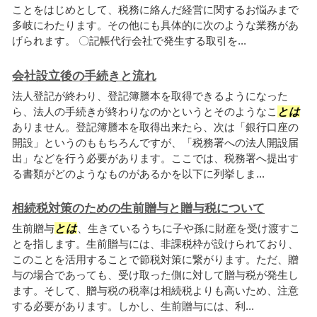
ことをはじめとして、税務に絡んだ経営に関するお悩みまで
多岐にわたります。その他にも具体的に次のような業務があ
げられます。 〇記帳代行会社で発生する取引を...
会社設立後の手続きと流れ
法人登記が終わり、登記簿謄本を取得できるようになった
ら、法人の手続きが終わりなのかというとそのようなこ
とは
ありません。登記簿謄本を取得出来たら、次は「銀行口座の
開設」というのももちろんですが、「税務署への法人開設届
出」などを行う必要があります。ここでは、税務署へ提出す
る書類がどのようなものがあるかを以下に列挙しま...
相続税対策のための生前贈与と贈与税について
生前贈与
とは
、生きているうちに子や孫に財産を受け渡すこ
とを指します。生前贈与には、非課税枠が設けられており、
このことを活用することで節税対策に繋がります。ただ、贈
与の場合であっても、受け取った側に対して贈与税が発生し
ます。そして、贈与税の税率は相続税よりも高いため、注意
する必要があります。しかし、生前贈与には、利...