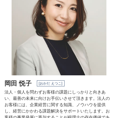
所得税 納付期限
事業承継 三重県 相談
定款 作成
青色 申告 法人
税務相談 一宮市 相談
定款 認証
税務調査 とは
税務相談 三重県 税理士
還付申告 期限
相続 一宮市 相談
記帳 義務
事業承継 名古屋市 相談
白色申告 メリット
税務相談 名古屋市 税理士
会社設立 一宮市 税理士
税務相談 岐阜県 相談
相続 一宮市 税理士
岡田 悦子
[おかだ えつこ]
法人・個人を問わずお客様の課題にしっかりと向きあ
い、最善の未来に向けお手伝いさせて頂きます。法人の
お客様には、企業経営に関する知識、ノウハウを提供
し、経営にかかわる課題解決をサポートいたします。
お
客様の事業発展に寄与することが税理士の存在価値であ