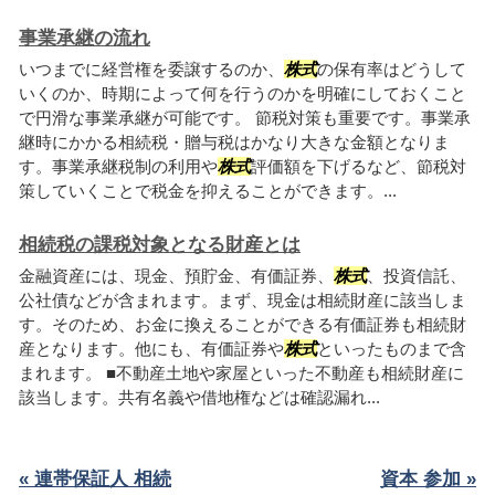
事業承継の流れ
いつまでに経営権を委譲するのか、
株式
の保有率はどうして
いくのか、時期によって何を行うのかを明確にしておくこと
で円滑な事業承継が可能です。 節税対策も重要です。事業承
継時にかかる相続税・贈与税はかなり大きな金額となりま
す。事業承継税制の利用や
株式
評価額を下げるなど、節税対
策していくことで税金を抑えることができます。...
相続税の課税対象となる財産とは
金融資産には、現金、預貯金、有価証券、
株式
、投資信託、
公社債などが含まれます。まず、現金は相続財産に該当しま
す。そのため、お金に換えることができる有価証券も相続財
産となります。他にも、有価証券や
株式
といったものまで含
まれます。 ■不動産土地や家屋といった不動産も相続財産に
該当します。共有名義や借地権などは確認漏れ...
« 連帯保証人 相続
資本 参加 »