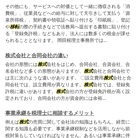
その他にも、サービスへの対価として一緒に徴収される「消
費税」、従業員などへの給与に対して天引きして支払う「源
泉所得税」、契約書や領収証へ貼り付ける「印紙税」、登記
や
移転
の際の手続きなどで法務局へ提出する書類に貼り付け
る「登録免許税」などもあり、法人には数多くの税金が課せ
られることとなります。 岡田税理士事務所では...
株式会社と合同会社の違い
会社の形態には
株式
会社をはじめ、合同会社、合資会社、合
名会社など多くの形態がありますが、
株式
会社と合同会社で
は主に次のような違いがあります。 〇設立費用
株式
会社と合
同会社では、設立費用が異なります。
株式
会社では、登録免
許税に違いがあります。
株式
会社の方が登録免許税が高く設
定されており、合同会社の方が資金的には余裕...
事業承継を税理士に相談するメリット
例えば
株式
の売買に関して会社法の知識はもちろん、経営に
関する知識も必要です。事業承継税制などを活用しながら節
税対策もしていなければなりません。あるいは事業承継に伴