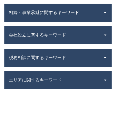
相続・事業承継に関するキーワード
中小企業 事業承継
会社設立に関するキーワード
相続 財産
不動産 登記 住所 変更
事業 譲渡 契約書 とは
募集 設立
株式 交換
税務相談に関するキーワード
株式会社 設立 必要書類
連帯保証人 相続
起業 助成金
相続税 国税庁
合同会社 設立 流れ
税理士 顧問
小規模宅地の特例 要件
年末 調整
エリアに関するキーワード
法人税 節税
死亡保険金 相続税
電子 定款
青色申告 とは
遺留分減殺請求権 とは
年末調整 必要書類
青色申告 決算書
株式 譲渡 契約書 とは
相続 稲沢市 相談
年末調整 控除
所得税 申書
株式 移転
事業承継 三重県 相談
年末調整 計算
税務署 密告
相続税 対策
事業承継 名古屋市 相談
会社設立 必要書類
脱税 とは
企業 合併