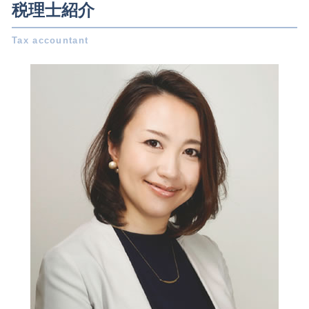
会社設立 三重県 相談
会社設立 自分で
税理士紹介
還付申告 とは
贈与税 対策
相続 名古屋市 相談
合同会社 株式会社 違い
利益 種類
中小企業庁 事業承継
会社設立 日進市 税理士
株式会社 設立 メリット
税務代理権限証書 とは
相続 債務
事業承継 愛知県 相談
株式会社 設立 人数
記帳 義務
相続税 非課税
相続 一宮市 税理士
定款 とは
決算書 書き方
相続 放棄
会社設立 日進市 相談
電子 定款 代行
会社 節税
法定 相続分
会社設立 愛知県 相談
株式会社 設立 条件
確定申告 流れ
税務相談 稲沢市 相談
会社設立 資本金
白色申告 メリット
税務相談 愛知県 相談
会社設立 助成金
税務調査 とは
会社設立 岐阜県 相談
会社設立 期間
法人税 赤字
会社設立 稲沢市 税理士
法人 節税
税務相談 愛知県 税理士
確定申告書 作成
税務相談 一宮市 相談
延滞税 計算
会社設立 三重県 税理士
事業承継 一宮市 税理士
相続 一宮市 相談
税務相談 岐阜県 相談