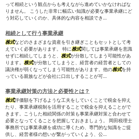
って相続という観点からも考えながら進めていかなければな
りません。 こうした非常に幅広い知識が必要な事業承継にど
う対応していくのか、具体的な内容を相談でき...
相続として行う事業承継
株式
などのさまざまな資産を引き継ぎこともセットとして考
えていく必要があります。 特に
株式
関しては事業承継を意識
せずに相続してしまうと、
株式
が分散してしまう可能性があ
ります。
株式
が分散してしまうと、経営者の経営者としての
議決権が弱くなってしまう可能性があります。他の
株式
を持
っている親族などが会社に口出しすることが可...
事業承継対策の方法と必要性とは？
株式
評価額を下げるような工夫をしていくことで税金を抑え
たり、事業承継税制を活用することで税金を抑えることがで
きます。こうした相続関係の対策も事業承継対策と合わせて
必要となってくることを把握しておきましょう。 岡田税理士
事務所では事業承継を成功に導くため、専門的な知識をご提
供し、経営者様の想いが繋がっていくよう、公...