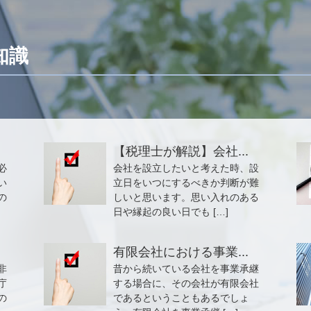
知識
【税理士が解説】会社...
必
会社を設立したいと考えた時、設
い
立日をいつにするべきか判断が難
の
しいと思います。思い入れのある
日や縁起の良い日でも […]
有限会社における事業...
非
昔から続いている会社を事業承継
庁
する場合に、その会社が有限会社
の
であるということもあるでしょ