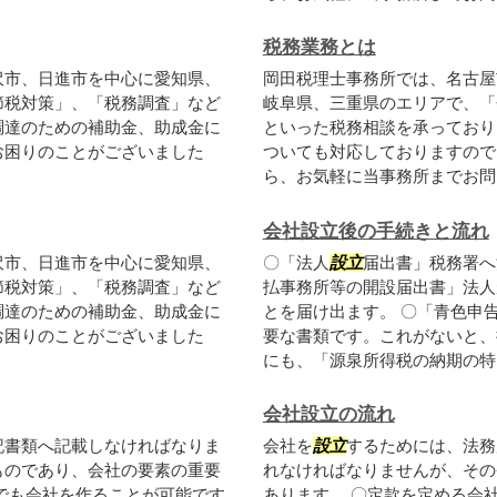
税務業務とは
沢市、日進市を中心に愛知県、
岡田税理士事務所では、名古屋
節税対策」、「税務調査」など
岐阜県、三重県のエリアで、「
調達のための補助金、助成金に
といった税務相談を承っており
お困りのことがございました
ついても対応しておりますので
ら、お気軽に当事務所までお問い
会社設立後の手続きと流れ
沢市、日進市を中心に愛知県、
〇「法人
設立
届出書」税務署へ
節税対策」、「税務調査」など
払事務所等の開設届出書」法人
調達のための補助金、助成金に
とを届け出ます。 〇「青色申
お困りのことがございました
要な書類です。これがないと、
にも、「源泉所得税の納期の特..
会社設立の流れ
記書類へ記載しなければなりま
会社を
設立
するためには、法務
ものであり、会社の要素の重要
れなければなりませんが、その
でも会社を作ることが可能です
あります。 〇定款を定める会