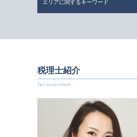
エリアに関するキーワード
相続税 非課税
連帯保証人 相続
m & a とは
税務相談 名古屋市 相談
株式 移転
会社設立 日進市 税理士
共同 相続人
会社設立 三重県 税理士
相続 確定申告
税務相談 愛知県 税理士
不動産 相続税
事業承継 三重県 税理士
相続 借金
事業承継 愛知県 相談
生命 保険 相続
会社設立 一宮市 相談
税理士紹介
特別 受益
事業承継 名古屋市 相談
贈与税 申告 必要書類
税務相談 日進市 税理士
小規模宅地の特例 相続税
会社設立 愛知県 相談
相続 債務
相続 日進市 税理士
贈与税 控除額
事業承継 日進市 税理士
自社株買い メリット デメリット
税務相談 岐阜県 税理士
相続税 計算 土地
事業承継 一宮市 相談
株式 譲渡 とは
相続 一宮市 税理士
相続税 いくらから
相続 愛知県 税理士