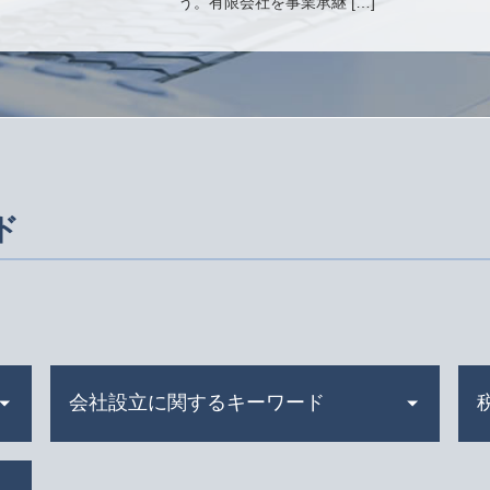
う。有限会社を事業承継 […]
ド
会社設立に関するキーワード
合同会社 設立費用