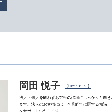
法人化 メリット
株式会社 設立 必要書類
会社設立 税理士
会社設立 必要書類
会社設立 個人事業主
会社設立 自分で
年末 調整
会社設立 流れ
助成金 消費税
補助金 助成金 違い
定款 認証
会社設立 助成金
合同会社 定款
岡田 悦子
補助金申請 代行 違法
[おかだ えつこ]
法人 税金 種類
起業 助成金
法人・個人を問わずお客様の課題にしっかりと向き
会社設立 補助金
ます。法人のお客様には、企業経営に関する知識、
発起 設立
をサポートいたします。