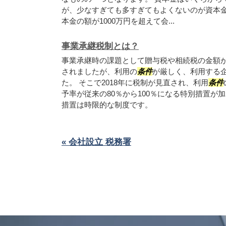
が、少なすぎても多すぎてもよくないのが資本
本金の額が1000万円を超えて会...
事業承継税制とは？
事業承継時の課題として贈与税や相続税の金額
されましたが、利用の
条件
が厳しく、利用する
た。 そこで2018年に税制が見直され、利用
条件
予率が従来の80％から100％になる特別措置が
措置は時限的な制度です。
« 会社設立 税務署