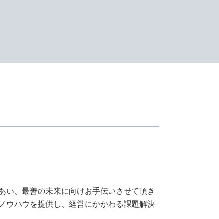
電子帳簿保存法 要件
所得税 納付期限
青色 申告 条件
確定申告 所得税
決算書 とは
青色申告と白色申告 違い
税理士 顧問料
会計帳簿 とは
決算書 書き方
合同会社 税金
法人税 赤字
青色申告 経費
青色申告 決算書
修正 申告
記帳 義務
還付申告 期限
あい、最善の未来に向けお手伝いさせて頂き
税務書類 作成
ノウハウを提供し、経営にかかわる課題解決
所得税 計算方法