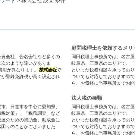
ワード
>
株式会社 設立 条件
顧問税理士を依頼するメリ
合資会社、合名会社など多くの
岡田税理士事務所では、名古屋
に次のような違いがありま
岐阜県、三重県のエリアで、「
費用が異なります。
株式会社
で
といった税務相談を承っており
方が登録免許税が高く設定され
ついても対応しておりますので
ら、お気軽に当事務所までお問い
法人税の種類
沢市、日進市を中心に愛知県、
岡田税理士事務所では、名古屋
節税対策」、「税務調査」など
岐阜県、三重県のエリアで、「
調達のための補助金、助成金に
といった税務相談を承っており
お困りのことがございました
ついても対応しておりますので
ら、お気軽に当事務所までお問い