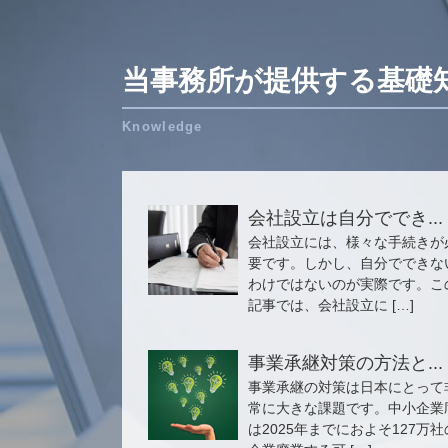
当事務所が提供する基礎
会社設立は自分ででき...
会社設立には、様々な手続きが
要です。しかし、自分でできな
わけではないのが実際です。こ
記事では、会社設立に […]
事業承継対策の方法と...
事業承継の対策は日本にとって
常に大きな課題です。中小企業
は2025年までにおよそ127万社