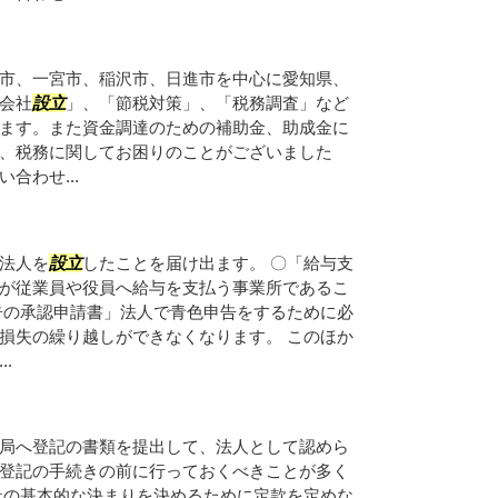
市、一宮市、稲沢市、日進市を中心に愛知県、
会社
設立
」、「節税対策」、「税務調査」など
ます。また資金調達のための補助金、助成金に
、税務に関してお困りのことがございました
合わせ...
法人を
設立
したことを届け出ます。 〇「給与支
が従業員や役員へ給与を支払う事業所であるこ
告の承認申請書」法人で青色申告をするために必
損失の繰り越しができなくなります。 このほか
.
局へ登記の書類を提出して、法人として認めら
登記の手続きの前に行っておくべきことが多く
社の基本的な決まりを決めるために定款を定めな