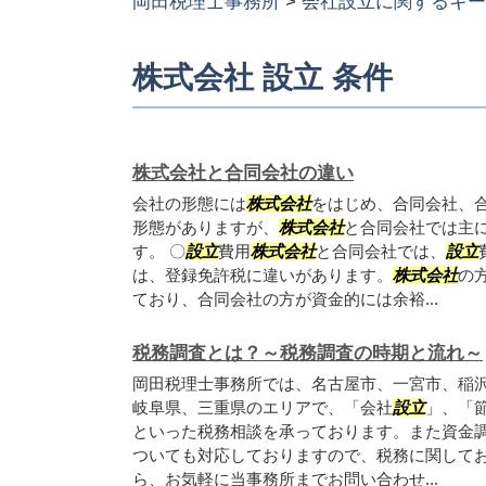
岡田税理士事務所
>
会社設立に関するキー
株式会社 設立 条件
株式会社と合同会社の違い
会社の形態には
株式会社
をはじめ、合同会社、
形態がありますが、
株式会社
と合同会社では主
す。 〇
設立
費用
株式会社
と合同会社では、
設立
は、登録免許税に違いがあります。
株式会社
の
ており、合同会社の方が資金的には余裕...
税務調査とは？～税務調査の時期と流れ～
岡田税理士事務所では、名古屋市、一宮市、稲
岐阜県、三重県のエリアで、「会社
設立
」、「
といった税務相談を承っております。また資金
ついても対応しておりますので、税務に関して
ら、お気軽に当事務所までお問い合わせ...