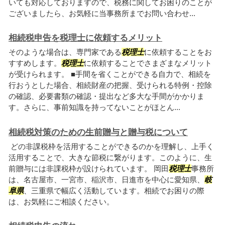
いても対応しておりますので、税務に関してお困りのことが
ございましたら、お気軽に当事務所までお問い合わせ...
相続税申告を税理士に依頼するメリット
そのような場合は、専門家である
税理士
に依頼することをお
すすめします。
税理士
に依頼することでさまざまなメリット
が受けられます。 ■手間を省くことができる自力で、相続を
行おうとした場合、相続財産の把握、受けられる特例・控除
の確認、必要書類の確認・提出など多大な手間がかかりま
す。さらに、事前知識を持ってないことがほとん...
相続税対策のための生前贈与と贈与税について
どの非課税枠を活用することができるのかを理解し、上手く
活用することで、大きな節税に繋がります。このように、生
前贈与には非課税枠が設けられています。 岡田
税理士
事務所
は、名古屋市、一宮市、稲沢市、日進市を中心に愛知県、
岐
阜県
、三重県で幅広く活動しています。相続でお困りの際
は、お気軽にご相談ください。