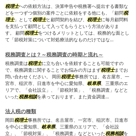
税理士
への依頼方法は、決算申告や税務署へ提出する書類な
どを一つずつ個別の案件ごとに依頼をする他にも、「顧問
税
理士
」として
税理士
と顧問契約を結び、
税理士
に毎月顧問料
を支払って顧問として入ってもらうという方法がありま
す。 顧問
税理士
をつけるメリットとしては、税務的な面とし
て「節税対策について対処療法的なものだけではな...
税務調査とは？～税務調査の時期と流れ～
税務調査は
税理士
に立ち合いを依頼することも可能ですの
で、税務調査に関することでお悩みの方はまず
税理士
までお
問い合わせください。 岡田
税理士
事務所では、名古屋市、一
宮市、稲沢市、日進市を中心に愛知県、
岐阜県
、三重県のエ
リアで、「会社設立」、「節税対策」、「税務調査」などと
いった
税務相談
を承っております。また資金調達...
法人税の種類
岡田
税理士
事務所では、名古屋市、一宮市、稲沢市、日進市
を中心に愛知県、
岐阜県
、三重県のエリアで、「会社設
立」、「節税対策」、「税務調査」などといった
税務相談
を