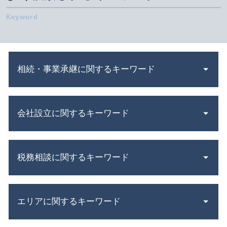
相続・事業承継に関するキーワード
企業 合併
会社設立に関するキーワード
有限会社 事業承継
相続 種類
自社株買い メリット デメリット
会社設立 個人事業主
相続税 配偶者控除
税務相談に関するキーワード
株式会社 設立 条件
被相続人 とは
電子 定款
遺産分割協議書 とは
法人 税金 納付方法
法人税 中間納付
公正 証書 遺言
年末調整 必要書類
エリアに関するキーワード
青色申告と白色申告 違い
相続 範囲
会社設立日 決め方
白色申告 控除額
事業 譲渡 契約書 とは
会社設立 流れ