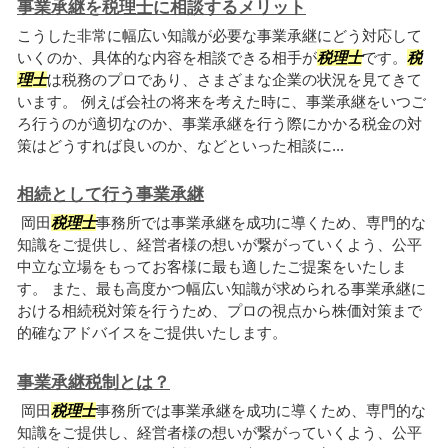
事業承継を税理士に相談するメリット
こうした非常に幅広い知識が必要な事業承継にどう対応して
いくのか、具体的な内容を相談できる相手が
税理士
です。
税
理士
は税務のプロであり、さまざまな企業の状況を見てきて
います。 例えば会社の将来を考えた時に、事業承継をいつご
ろ行うのが適切なのか、事業承継を行う際にかかる税金の対
策はどうすれば良いのか、などといった相談に...
相続として行う事業承継
岡田
税理士
事務所では事業承継を成功に導くため、専門的な
知識をご提供し、経営者様の想いが繋がっていくよう、公平
中立な立場をもってお客様に最も適したご提案をいたしま
す。 また、最も高度かつ幅広い知識が求められる事業承継に
おける相続税対策を行うため、プロの視点から株価対策まで
的確なアドバイスをご提供いたします。
事業承継税制とは？
岡田
税理士
事務所では事業承継を成功に導くため、専門的な
知識をご提供し、経営者様の想いが繋がっていくよう、公平