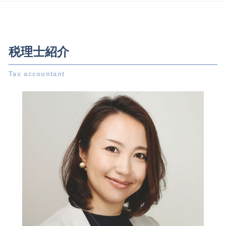
所得税 税率
自己 株式 とは
相続 一宮市 相談
法人化 メリット
税務調査 個人事業主
代襲 相続
相続 愛知県 税理士
発起 設立
青色申告 特別控除
相続税 調査
会社設立 一宮市 相談
起業 補助金
電子帳簿保存法 要件
小規模宅地の特例 要件
税務相談 愛知県 税理士
合同会社 設立 流れ
税理士紹介
税務調査 事前通知
不動産 登記 住所 変更
会社設立 一宮市 税理士
募集 設立
所得税 いくらから
生命 保険 相続
税務相談 愛知県 相談
年末調整 いつ
確定申告書 作成
相続 放棄
相続 稲沢市 相談
株式会社 資本金
確定申告 所得税
株式 譲渡 制限 会社
相続 名古屋市 相談
法人設立 届出書
会計帳簿 とは
相続税 対策
会社設立 愛知県 税理士
株式会社 設立 メリット
所得税 納付期限
事業 譲渡 とは
事業承継 一宮市 税理士
会社設立費用 経費
土地 譲渡所得
事業承継 稲沢市 税理士
年末調整 計算
法人 節税
会社設立 岐阜県 税理士
電子 定款 代行
確定申告 費用
事業承継 岐阜県 税理士
株式会社 設立費用
決算書 書き方
税務相談 日進市 相談
税務書類 作成
相続 日進市 税理士
更正の請求 とは
事業承継 稲沢市 相談
所得税 種類
税務相談 三重県 税理士
事業承継 岐阜県 相談