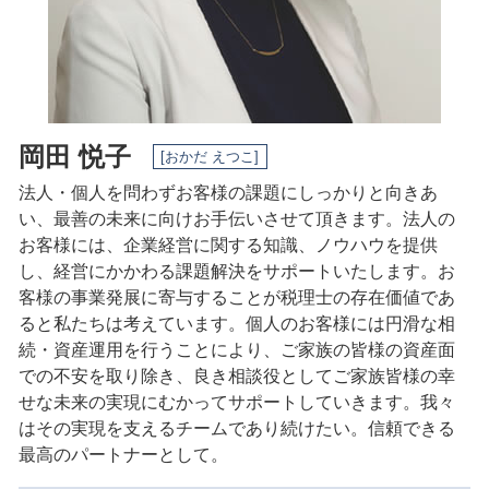
会社設立 稲沢市 税理士
税務相談 名古屋市 税理士
岡田 悦子
[おかだ えつこ]
法人・個人を問わずお客様の課題にしっかりと向きあ
い、最善の未来に向けお手伝いさせて頂きます。法人の
お客様には、企業経営に関する知識、ノウハウを提供
し、経営にかかわる課題解決をサポートいたします。
お
客様の事業発展に寄与することが税理士の存在価値であ
ると私たちは考えています。
個人のお客様には円滑な相
続・資産運用を行うことにより、ご家族の皆様の資産面
での不安を取り除き、良き相談役としてご家族皆様の幸
せな未来の実現にむかってサポートしていきます。
我々
はその実現を支えるチームであり続けたい。
信頼できる
最高のパートナーとして。