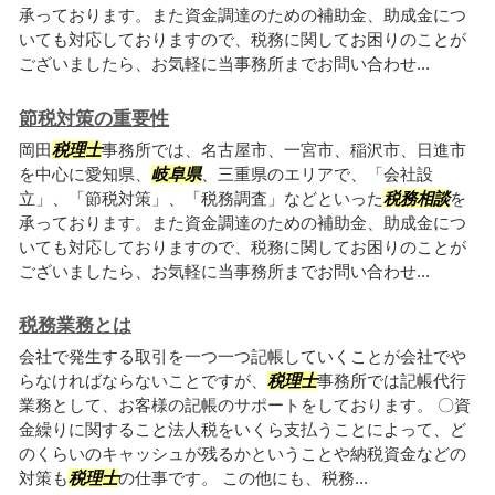
承っております。また資金調達のための補助金、助成金につ
いても対応しておりますので、税務に関してお困りのことが
ございましたら、お気軽に当事務所までお問い合わせ...
節税対策の重要性
岡田
税理士
事務所では、名古屋市、一宮市、稲沢市、日進市
を中心に愛知県、
岐阜県
、三重県のエリアで、「会社設
立」、「節税対策」、「税務調査」などといった
税務相談
を
承っております。また資金調達のための補助金、助成金につ
いても対応しておりますので、税務に関してお困りのことが
ございましたら、お気軽に当事務所までお問い合わせ...
税務業務とは
会社で発生する取引を一つ一つ記帳していくことが会社でや
らなければならないことですが、
税理士
事務所では記帳代行
業務として、お客様の記帳のサポートをしております。 〇資
金繰りに関すること法人税をいくら支払うことによって、ど
のくらいのキャッシュが残るかということや納税資金などの
対策も
税理士
の仕事です。 この他にも、税務...