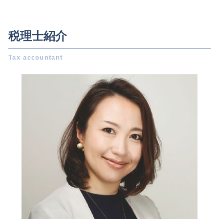
相続 名古屋市 税理士
発起 設立
合同会社 税金
相続税 対象
税務相談 三重県 税理士
補助金申請 代行 違法
所得税 申書
株式譲渡 手続き
相続 一宮市 相談
募集 設立
税理士紹介
決算書 とは
相続 種類
相続 稲沢市 相談
会社設立 期間
確定申告 時期
公正 証書 遺言
事業承継 稲沢市 相談
定款 作成
所得税 種類
自社株買い メリット デメリット
事業承継 日進市 税理士
合同会社設立 必要書類
会社 税金
遺留分 とは
税務相談 日進市 税理士
合同会社 設立 流れ
税務調査 反面調査
相続税 シミュレーション
相続 日進市 相談
株式会社 設立 メリット
決算 申告 期限
事業譲渡 従業員
税務相談 愛知県 相談
個人事業主 から 法人化
青色 申告 条件
会社設立 日進市 税理士
節税対策 法人
財務三表 とは
会社設立 三重県 相談
会社設立後 手続き
所得税 税率
事業承継 一宮市 相談
法人化 手続き
青色申告 メリット
事業承継 岐阜県 相談
税務調査 サラリーマン
税務相談 名古屋市 相談
所得税 扶養
会社設立 愛知県 税理士
税金 対策
税務相談 一宮市 相談
事業承継 日進市 相談
会社設立 岐阜県 税理士