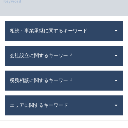
相続・事業承継に関するキーワード
小規模宅地の特例 相続税
会社設立に関するキーワード
会社分割 吸収
持株会社 メリット
株式 譲渡 制限 会社
補助金 交付申請書
企業 合併
税務相談に関するキーワード
合同会社 設立費用
相続税 基礎控除
会社設立 税理士
株式交換 わかりやすく
法人化 メリット
所得 控除
遺留分減殺請求権 とは
会社設立 流れ
エリアに関するキーワード
法人税 赤字
贈与税 対策
合同会社 資本金
税務代理権限証書 とは
相続税 評価額 土地
株式会社 資本金
確定申告 満期保険金
死亡保険金 相続税
税務相談 三重県 相談
合同 会社 とは
青色申告 経費
連帯保証人 相続