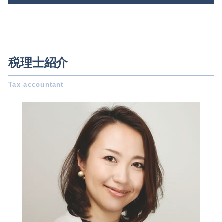
青色申告 決算書 書き方
不動産 相続税
株式会社 設立 メリット
決算書 とは
遺留分 とは
事業承継 日進市 税理士
法人 税金 納付方法
青色 申告 条件
連帯保証人 相続
税務相談 三重県 税理士
個人事業主 から 法人化
税理士 顧問
吸収合併 契約 承継
会社設立 稲沢市 税理士
合同会社 設立 流れ
税務調査 サラリーマン
会社分割 吸収
事業承継 名古屋市 税理士
会社設立 個人事業主
税理士紹介
決算 申告 期限
特別 受益
相続 名古屋市 税理士
補助金 助成金 違い
会社 税金
m & a とは
事業承継 稲沢市 相談
節税対策 法人
財務三表 とは
遺留分減殺請求権 とは
会社設立 稲沢市 相談
株式会社 設立 人数
税務調査 個人事業主
事業 承継
事業承継 日進市 相談
新創業融資制度 必要書類
税務調査 期間
法定 相続分
税務相談 日進市 税理士
会社設立 費用
青色申告 経費
遺言書 無効
相続 一宮市 税理士
株式会社設立 流れ
記帳 義務
税務相談 一宮市 税理士
年末 調整
税務調査 とは
会社設立 日進市 相談
電子 定款
税務調査 事前通知
相続 日進市 税理士
株式会社 設立 必要書類
税務申告書 種類
税務相談 稲沢市 税理士
税務調査 流れ
相続 岐阜県 税理士
税務署 密告
事業承継 岐阜県 税理士
確定申告 必要書類
相続 一宮市 相談