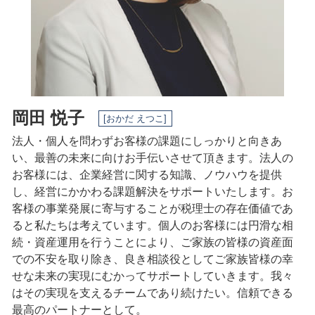
税務相談 日進市 相談
税務相談 稲沢市 相談
事業承継 名古屋市 相談
岡田 悦子
[おかだ えつこ]
法人・個人を問わずお客様の課題にしっかりと向きあ
い、最善の未来に向けお手伝いさせて頂きます。法人の
お客様には、企業経営に関する知識、ノウハウを提供
し、経営にかかわる課題解決をサポートいたします。
お
客様の事業発展に寄与することが税理士の存在価値であ
ると私たちは考えています。
個人のお客様には円滑な相
続・資産運用を行うことにより、ご家族の皆様の資産面
での不安を取り除き、良き相談役としてご家族皆様の幸
せな未来の実現にむかってサポートしていきます。
我々
はその実現を支えるチームであり続けたい。
信頼できる
最高のパートナーとして。