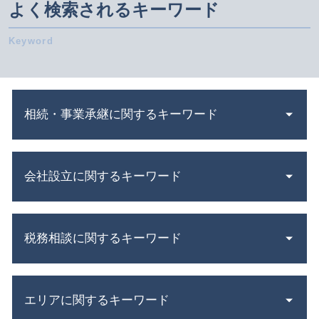
よく検索されるキーワード
相続・事業承継に関するキーワード
相続税 非課税
会社設立に関するキーワード
相続 財産
相続 不動産 売却 確定 申告 必要書類
相続 債務
会社設立 税理士
小規模宅地の特例 要件
税務相談に関するキーワード
合同会社 資本金
事業承継税制 デメリット
会社設立 補助金
業務 提携
会社設立 必要書類
確定申告書 作成
資本 提携
定款 とは
エリアに関するキーワード
節税対策 個人事業主
遺産 分割 協議
合同会社 株式会社 違い