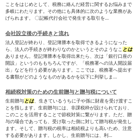
ことをはじめとして、税務に絡んだ経営に関するお悩みまで
多岐にわたります。その他にも具体的に次のような業務があ
げられます。 〇記帳代行会社で発生する取引を...
会社設立後の手続きと流れ
法人登記が終わり、登記簿謄本を取得できるようになった
ら、法人の手続きが終わりなのかというとそのようなこ
とは
ありません。登記簿謄本を取得出来たら、次は「銀行口座の
開設」というのももちろんですが、「税務署への法人開設届
出」などを行う必要があります。ここでは、税務署へ提出す
る書類がどのようなものがあるかを以下に列挙しま...
相続税対策のための生前贈与と贈与税について
生前贈与
とは
、生きているうちに子や孫に財産を受け渡すこ
とを指します。生前贈与には、非課税枠が設けられており、
このことを活用することで節税対策に繋がります。ただ、贈
与の場合であっても、受け取った側に対して贈与税が発生し
ます。そして、贈与税の税率は相続税よりも高いため、注意
する必要があります。しかし、生前贈与には、利...