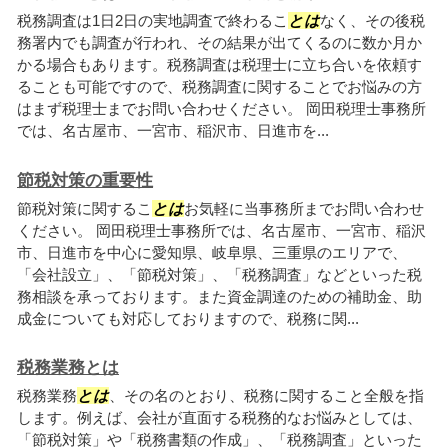
税務調査は1日2日の実地調査で終わるこ
とは
なく、その後税
務署内でも調査が行われ、その結果が出てくるのに数か月か
かる場合もあります。税務調査は税理士に立ち合いを依頼す
ることも可能ですので、税務調査に関することでお悩みの方
はまず税理士までお問い合わせください。 岡田税理士事務所
では、名古屋市、一宮市、稲沢市、日進市を...
節税対策の重要性
節税対策に関するこ
とは
お気軽に当事務所までお問い合わせ
ください。 岡田税理士事務所では、名古屋市、一宮市、稲沢
市、日進市を中心に愛知県、岐阜県、三重県のエリアで、
「会社設立」、「節税対策」、「税務調査」などといった税
務相談を承っております。また資金調達のための補助金、助
成金についても対応しておりますので、税務に関...
税務業務とは
税務業務
とは
、その名のとおり、税務に関すること全般を指
します。例えば、会社が直面する税務的なお悩みとしては、
「節税対策」や「税務書類の作成」、「税務調査」といった