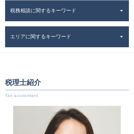
みなし 相続 財産 とは
助成金 消費税
m&a 事業承継
税務相談に関するキーワード
定款 とは
事業承継税制 特例承継計画
株式会社 設立 人数
吸収合併 契約 承継
会社設立費用 経費
還付申告 とは
株式 譲渡 とは
株式会社 資本金
エリアに関するキーワード
還付申告 必要書類
相続税 国税庁
会社設立 期間
延滞税 計算
企業 合併
助成金 制度
法人税 赤字
有限会社 事業承継
会社設立 愛知県 税理士
株式会社設立 流れ
税務調査 期間
企業 提携
事業承継 名古屋市 相談
株式会社 設立 条件
法人税 中間納付
相続税 評価額 土地
税務相談 三重県 税理士
個人事業主 から 法人化
税務調査 とは
相続 借金
事業承継 岐阜県 相談
株式会社 設立費用
税理士紹介
税務申告書 種類
共同 相続人
会社設立 三重県 相談
補助金申請 代行 違法
白色申告 控除額
事業 承継
税務相談 名古屋市 税理士
法人 税金 種類
記帳 義務
事業 譲渡 とは
税務相談 一宮市 相談
会社設立 必要書類
税務調査 時期
遺留分減殺請求権 とは
税務相談 一宮市 税理士
電子 定款 代行
決算 申告 期限
特別 決議
税務相談 岐阜県 税理士
会社設立 補助金
税金 対策
遺留分 とは
会社設立 日進市 税理士
法人化 手続き
税務調査 対象
相続 愛知県 相談
会社設立 個人事業主