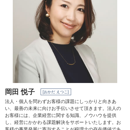
税務調査 流れ
税務相談 日進市 税理士
起業 補助金
税金 時効
事業承継 一宮市 相談
発起 設立
税理士 顧問料
会社設立 岐阜県 税理士
節税対策 個人事業主
事業承継 三重県 税理士
確定申告 時期
事業承継 日進市 相談
確定申告 流れ
会社設立 一宮市 相談
事業承継 愛知県 相談
相続 愛知県 税理士
会社設立 三重県 税理士
岡田 悦子
[おかだ えつこ]
法人・個人を問わずお客様の課題にしっかりと向きあ
い、最善の未来に向けお手伝いさせて頂きます。法人の
お客様には、企業経営に関する知識、ノウハウを提供
し、経営にかかわる課題解決をサポートいたします。
お
客様の事業発展に寄与することが税理士の存在価値であ